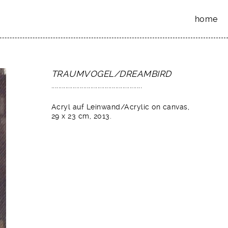
home
TRAUMVOGEL/
DREAMBIRD
...................................................
Acryl auf Leinwand/Acrylic on canvas,
29 x 23 cm, 2013.