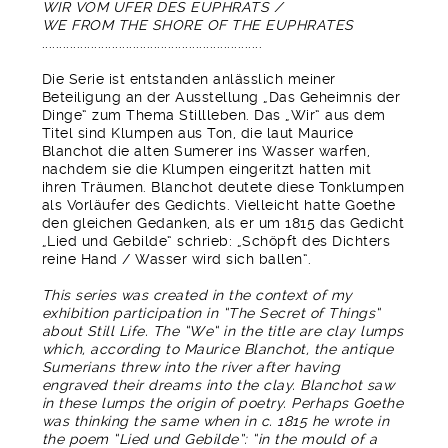
WIR VOM UFER DES EUPHRATS /
WE FROM THE SHORE OF THE EUPHRATES
...............................................................
Die Serie ist entstanden anlässlich meiner
Beteiligung an der Ausstellung „Das Geheimnis der
Dinge“ zum Thema Stillleben. Das „Wir“ aus dem
Titel sind Klumpen aus Ton, die laut Maurice
Blanchot die alten Sumerer ins Wasser warfen,
nachdem sie die Klumpen eingeritzt hatten mit
ihren Träumen. Blanchot deutete diese Tonklumpen
als Vorläufer des Gedichts. Vielleicht hatte Goethe
den gleichen Gedanken, als er um 1815 das Gedicht
„Lied und Gebilde“ schrieb: „Schöpft des Dichters
reine Hand / Wasser wird sich ballen“.
This series was created in the context of my
exhibition participation in “The Secret of Things“
about Still Life. The “We“ in the title are clay lumps
which, according to Maurice Blanchot, the antique
Sumerians threw into the river after having
engraved their dreams into the clay. Blanchot saw
in these lumps the origin of poetry. Perhaps Goethe
was thinking the same when in c. 1815 he wrote in
the poem “Lied und Gebilde”: “in the mould of a